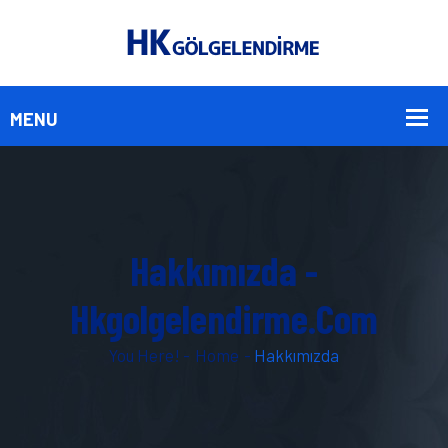
Hakkımızda -
Hkgolgelendirme.com
You Here! -
Home
-
Hakkımızda